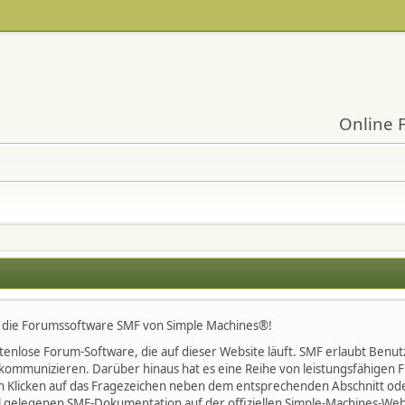
Online 
 die Forumssoftware SMF von Simple Machines®!
kostenlose Forum-Software, die auf dieser Website läuft. SMF erlaubt Be
kommunizieren. Darüber hinaus hat es eine Reihe von leistungsfähigen
h Klicken auf das Fragezeichen neben dem entsprechenden Abschnitt oder
l gelegenen SMF-Dokumentation auf der offiziellen Simple-Machines-Web